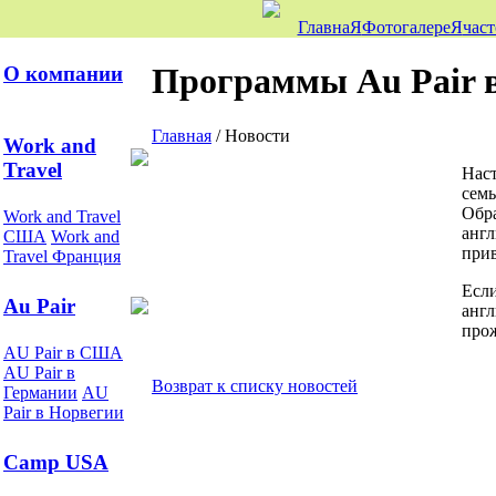
ГлавнаЯ
ФотогалереЯ
част
Программы Au Pair в
О компании
Главная
/
Новости
Work and
Travel
Наст
семь
Обра
Work and Travel
англ
США
Work and
прив
Travel Франция
Если
Au Pair
англ
прож
AU Pair в США
AU Pair в
Возврат к списку новостей
Германии
AU
Pair в Норвегии
Camp USA