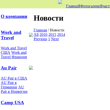
ГлавнаЯ
ФотогалереЯ
част
Новости
О компании
Главная
/
Новости
Work and
All
2016
2015
2014
Travel
Previous
1
Next
Work and Travel
США
Work and
Travel Франция
Au Pair
AU Pair в США
AU Pair в
Германии
AU
Pair в Норвегии
Camp USA